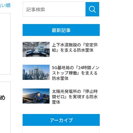
古い順
最新記事
上下水道施設の『安定供
給』を支える防水筐体
5G基地局の『24時間ノン
ストップ稼働』を支える
防水筐体
太陽光発電所の『停止時
め
間ゼロ』を実現する防水
筐体
アーカイブ