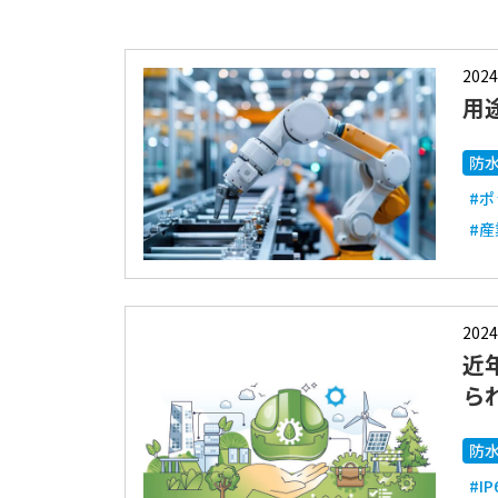
2024
用
防
#
#
2024
近
ら
防
#IP