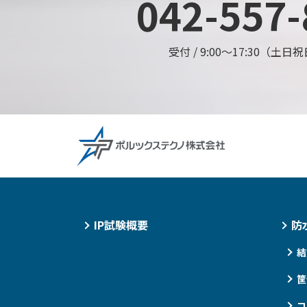
042-557-
受付 /
9:00〜17:30（土
IP試験概要
防
結
筐
コ