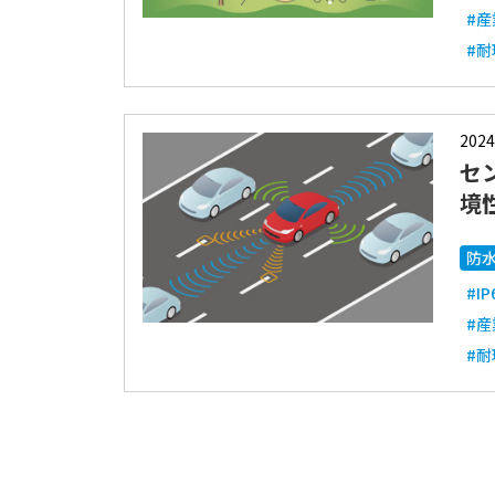
#
#
2024
セ
境
防
#IP
#
#