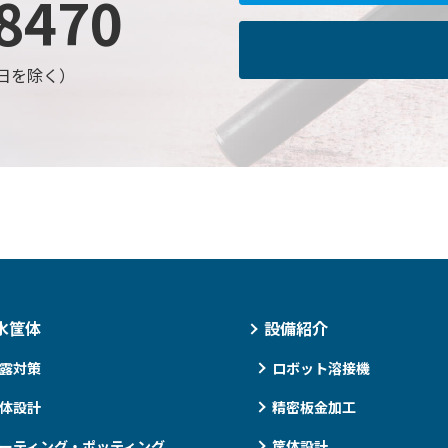
8470
日祝日を除く）
水筐体
設備紹介
露対策
ロボット溶接機
体設計
精密板金加工
ーティング・ポッティング
筐体設計