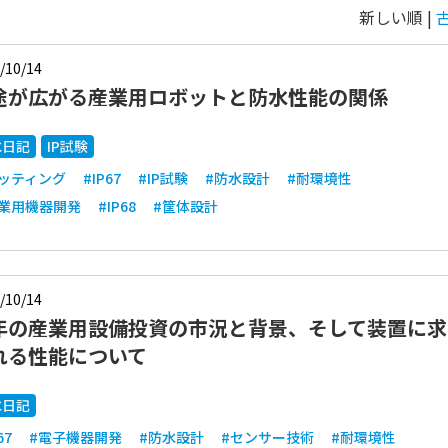
新しい順 |
/10/14
途が広がる産業用ロボットと防水性能の関係
水日記
IP試験
ポッティング
#IP67
#IP試験
#防水設計
#耐環境性
産業用機器開発
#IP68
#筐体設計
/10/14
年の産業用設備投資の市況と背景、そして装置に求
れる性能について
水日記
67
#電子機器開発
#防水設計
#センサー技術
#耐環境性