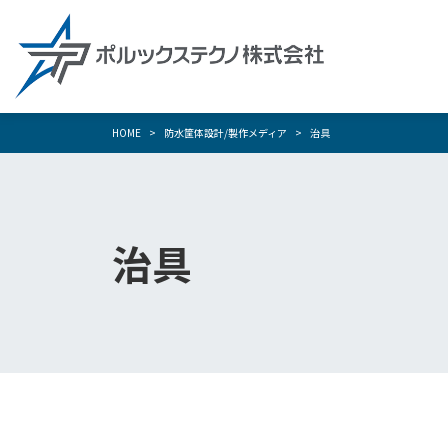
HOME
防水筐体設計/製作メディア
治具
治具