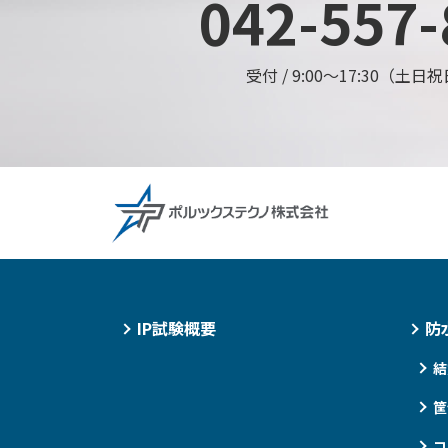
042-557-
受付 /
9:00〜17:30（土
IP試験概要
防
結
筐
コ