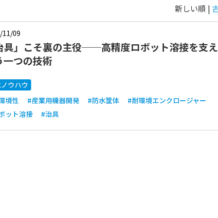
新しい順 |
/11/09
治具」こそ裏の主役──高精度ロボット溶接を支え
う一つの技術
水ノウハウ
環境性
#産業用機器開発
#防水筐体
#耐環境エンクロージャー
ロボット溶接
#治具