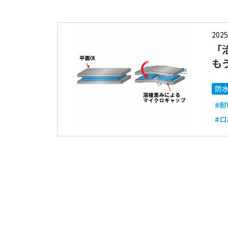
2025
「
も
防
#耐
#