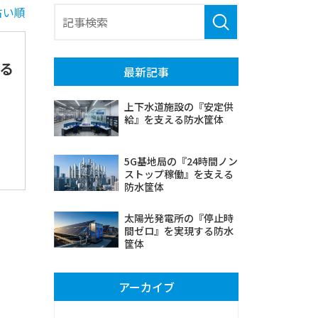
古い順
る
最新記事
上下水道施設の『安定供
給』を支える防水筐体
5G基地局の『24時間ノン
ストップ稼働』を支える
防水筐体
太陽光発電所の『停止時
間ゼロ』を実現する防水
筐体
アーカイブ