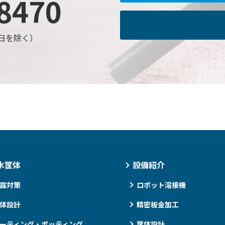
8470
日祝日を除く）
水筐体
設備紹介
露対策
ロボット溶接機
体設計
精密板金加工
ーティング・ポッティング
筐体設計