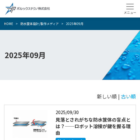
HOME
防水筐体設計/製作メディア
2025年09月
2025年09月
新しい順 |
古い順
2025/09/30
見落とされがちな防水筐体の盲点と
は？──ロボット溶接が鍵を握る理
由