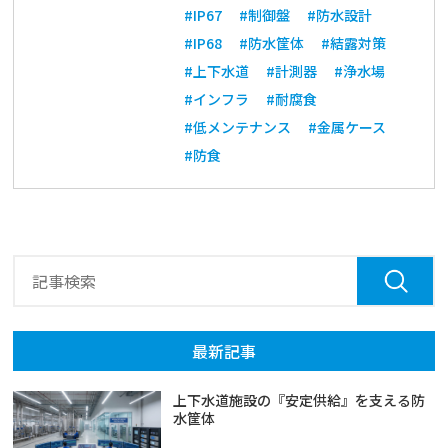
#IP67
#制御盤
#防水設計
#IP68
#防水筐体
#結露対策
#上下水道
#計測器
#浄水場
#インフラ
#耐腐食
#低メンテナンス
#金属ケース
#防食
最新記事
上下水道施設の『安定供給』を支える防
水筐体