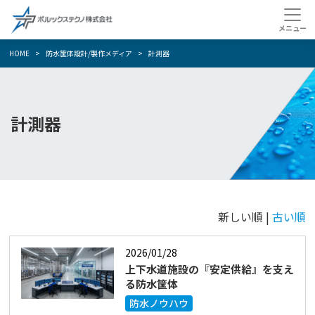
HOME
防水筐体設計/製作メディア
計測器
計測器
新しい順 |
古い順
2026/01/28
上下水道施設の『安定供給』を支え
る防水筐体
防水ノウハウ