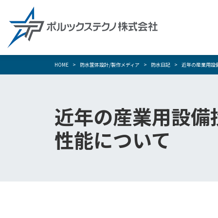
HOME
防水筐体設計/製作メディア
防水日記
近年の産業用設
近年の産業用設備
性能について