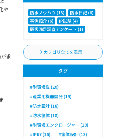
よ
化や
防水ノウハウ (15)
防水日記 (8)
事例紹介 (6)
IP試験 (4)
顧客満足調査アンケート (1)
カテゴリ全てを表示
築が求
タグ
#耐環境性 (20)
#産業用機器開発 (19)
ま
#防水設計 (18)
#防水筐体 (18)
#耐環境エンクロージャー (18)
#IP67 (16)
#筐体設計 (13)