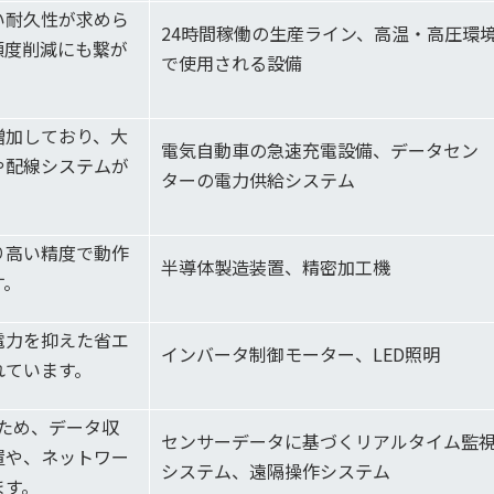
い耐久性が求めら
24時間稼働の生産ライン、高温・高圧環
頻度削減にも繋が
で使用される設備
増加しており、大
電気自動車の急速充電設備、データセン
や配線システムが
ターの電力供給システム
り高い精度で動作
半導体製造装置、精密加工機
す。
電力を抑えた省エ
インバータ制御モーター、LED照明
れています。
るため、データ収
センサーデータに基づくリアルタイム監
置や、ネットワー
システム、遠隔操作システム
ます。